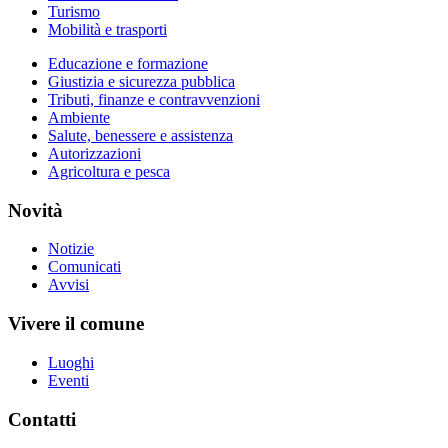
Turismo
Mobilità e trasporti
Educazione e formazione
Giustizia e sicurezza pubblica
Tributi, finanze e contravvenzioni
Ambiente
Salute, benessere e assistenza
Autorizzazioni
Agricoltura e pesca
Novità
Notizie
Comunicati
Avvisi
Vivere il comune
Luoghi
Eventi
Contatti